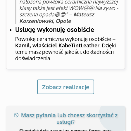
nałożona powłoka ceramiczna najwyższej
klasy także jest efekt WOW🤩🤩 Na żywo -
szczena opada😃😎” –
Mateusz
Korzeniowski, Opole
Usługę wykonuję osobiście
Powłokę ceramiczną wykonuję osobiście –
Kamil, właściciel KabeTintLeather
. Dzięki
temu masz pewność jakości, dokładności i
doświadczenia.
Zobacz realizacje
Masz pytania lub chcesz skorzystać z
usługi?
Skontaktuj się z nami za pomocą formularza