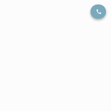
Ładowanie mapy...
Dane kontaktowe:
KabeTintLeather - Pranie tapicerki
samochodowej Opole
ul. Generała Emila Fieldorfa 12
45-273 Opole
Tel: 881 325 631
kabetint@gmail.com
Godziny otwarcia:
pon. - pt. 07:00 - 20:00
sob. 08:00 - 18:00