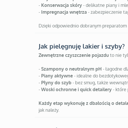
-
Konserwacja skóry
- delikatne piany i ml
-
Impregnacja wnętrza
- zabezpieczenie tap
Dzięki odpowiednio dobranym preparatom w
Jak pielęgnuję lakier i szyby?
Zewnętrzne czyszczenie pojazdu
to nie ty
-
Szampony o neutralnym pH
- łagodne dl
-
Piany aktywne
- idealne do bezdotykowe
-
Płyny do szyb
- bez smug, także wewnątr
-
Woski ochronne i quick detailery
- które
Każdy etap wykonuję z dbałością o detal
jak należy.