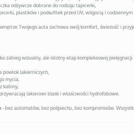
eczka odżywcze dobrane do rodzaju tapicerki,
icerki, plastików i podsufitek przed UV, wilgocią i codziennym
nętrze Twojego auta zachowa swój komfort, świeżość i przyje
lko zabieg wizualny, ale istotny etap kompleksowej pielęgnacji.
a powłok lakierniczych,
go mycia,
z kabiny,
 przywracają lakierowi blask i właściwości hydrofobowe.
e
- bez automatów, bez pośpiechu, bez kompromisów. Wszystko