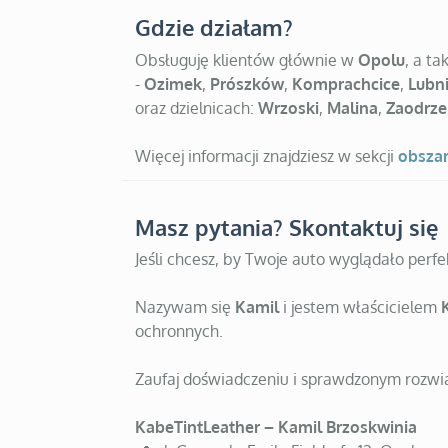
Gdzie działam?
Obsługuję klientów głównie w
Opolu
, a t
-
Ozimek
,
Prószków
,
Komprachcice
,
Lubn
oraz dzielnicach:
Wrzoski
,
Malina
,
Zaodrze
Więcej informacji znajdziesz w sekcji
obszar
Masz pytania? Skontaktuj się
Jeśli chcesz, by Twoje auto wyglądało perfek
Nazywam się
Kamil
i jestem właścicielem
ochronnych.
Zaufaj doświadczeniu i sprawdzonym rozwi
KabeTintLeather – Kamil Brzoskwinia