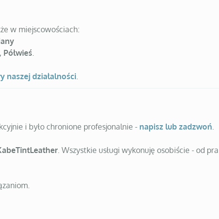
akże w miejscowościach:
iany
,
Półwieś
.
y naszej działalności
.
cyjnie i było chronione profesjonalnie -
napisz lub zadzwoń
.
KabeTintLeather
. Wszystkie usługi wykonuję osobiście - od pra
ązaniom.