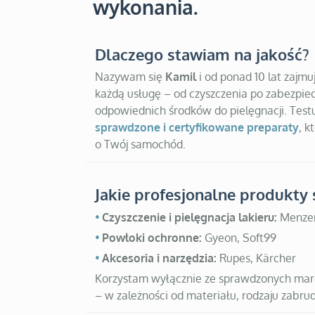
wykonania.
Dlaczego stawiam na jakość?
Nazywam się
Kamil
i od ponad 10 lat zajmu
każdą usługę – od czyszczenia po zabezpie
odpowiednich środków do pielęgnacji. Testu
sprawdzone i certyfikowane preparaty
, k
o Twój samochód.
Jakie profesjonalne produkty 
Czyszczenie i pielęgnacja lakieru:
Menzer
Powłoki ochronne:
Gyeon, Soft99
Akcesoria i narzędzia:
Rupes, Kärcher
Korzystam wyłącznie ze sprawdzonych marek
– w zależności od materiału, rodzaju zabrud