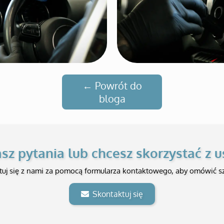
← Powrót do
bloga
sz pytania lub chcesz skorzystać z u
tuj się z nami za pomocą formularza kontaktowego, aby omówić sz
Skontaktuj się