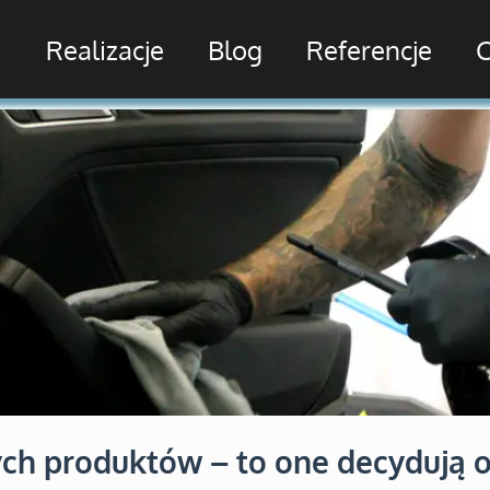
i
Realizacje
Blog
Referencje
C
 produktów – to one decydują o p