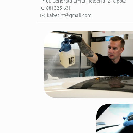
📍 ul. Generała Emila Fieldorfa 12, Opole
📞 881 325 631
✉️ kabetint@gmail.com